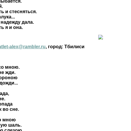
лыбается.
й.
ь и стесняться.
лука...
 надежду дала.
ь я и она.
atlet-alex@rambler.ru
, город: Тбилиси
со мною.
не жди.
тороною
ожди...
ада,
не.
опада
 во сне.
о мною
ную шаль.
ою слезою