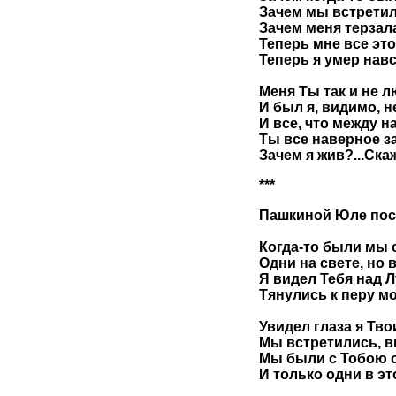
Зачем мы встретил
Зачем меня терзал
Теперь мне все это
Теперь я умер навсе
Меня Ты так и не 
И был я, видимо, не
И все, что между н
Ты все наверное за
Зачем я жив?...Ска
***
Пашкиной Юле посв
Когда-то были мы 
Одни на свете, но в
Я видел Тебя над Л
Тянулись к перу мои
Увидел глаза я Тво
Мы встретились, в
Мы были с Тобою 
И только одни в эт