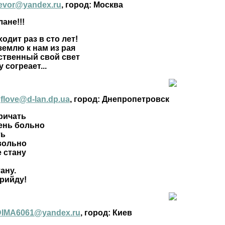
evor@yandex.ru
, город: Москва
ане!!!
одит раз в сто лет!
землю к нам из рая
ственный свой свет
 согреает...
:
flove@d-lan.dp.ua
, город: Днепропетровск
кричать
ень больно
ть
вольно
е стану
ану.
прийду!
DIMA6061@yandex.ru
, город: Киев