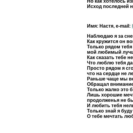
Но как хотелось и
Исход последней н
Имя: Настя, e-mail:
Наблюдаю я за сне
Как кружится он во
Только рядом тебя
мой любимый лучш
Как сказать тебе н
Что люблю тебя да
Просто рядом я сг
что на сердце не ле
Раньше чаще мы в
Обращал внимание
Только жалко это 
Лишь хорошие меч
продолженья не б
И любить тебя нел
Только знай я буду
О тебе мечтать люб