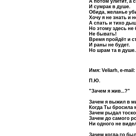
А потом улитит, а 
И сумрак в душе.
Обида, желанье уб
Хочу я не знать и н
А спать и тихо дыш
Но этому здесь не
Не бывать!
Время пройдёт и ст
И раны не будет.
Но шрам та в душе..
Имя: Veliarh, e-mail
П.Ю.
"Зачем я жив...?"
Зачем я выжил в м
Когда Ты бросила 
Зачем рыдал тоско
Зачем до самого р
Ни одного не видел
Зачем когда-то бы