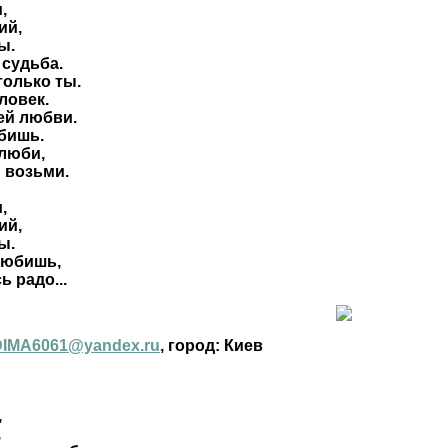
,
ий,
ы.
 судьба.
только ты.
еловек.
ей любви.
бишь.
 люби,
 возьми.
,
ий,
ы.
любишь,
ь радо...
DIMA6061@yandex.ru
, город: Киев
,
,