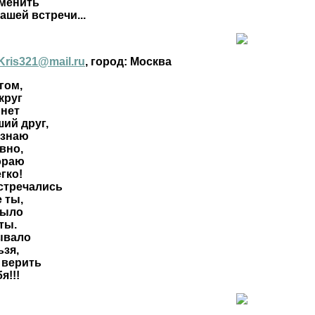
зменить
ашей встречи...
Kris321@mail.ru
, город: Москва
гом,
круг
 нет
ий друг,
езнаю
вно,
ораю
гко!
стречались
 ты,
было
ты.
ывало
ьзя,
 верить
я!!!