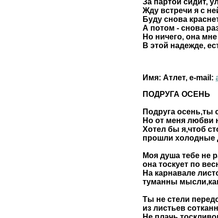
За партой сидит, у
Жду встречи я с не
Буду снова краснет
А потом - снова раз
Но ничего, она мне
В этой надежде, ест
Имя: Атлет, e-mail:
ПОДРУГА ОСЕНЬ
Подруга осень,ты 
Но от меня любви 
Хотел бы я,чтоб с
прошли холодные д
Моя душа тебе не р
она тоскует по вес
На карнавале лист
туманны мысли,как
Ты не стели перед
из листьев соткан
Не плачь тосклив