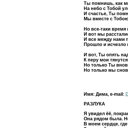
Ты помнишь, как м
На небо с Тобой ул
И счастье, Ты помн
Мы вместе с Тобою 
Но все-таки время
И вот мы рассталис
И все между нами 
Прошло и исчезло к
И вот, Ты опять на
К перу мои тянутся 
Но только Ты внов
Но только мы снова
Имя: Дима, e-mail:
РАЗЛУКА
Я увидел ёё, покра
Она рядом была. Но
В моем сердце, где 