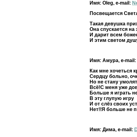
Имя: Oleg, e-mail:
N
Посвещается Светл
Такая девушка прих
Она спускается на 
И дарит всем боже
И этим светом душу
Имя: Амура, e-mail
Как мне хочеться 
Сердцу больно, оч
Но не стану умоля
Всё!С меня уже до
Больше я играть н
В эту глупую игру
И от слёз своих уст
Нет!!Я больше не 
Имя: Дима, e-mail: