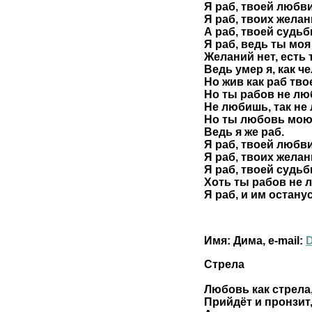
Я раб, твоей любви
Я раб, твоих желан
А раб, твоей судьб
Я раб, ведь ты моя
Желаний нет, есть 
Ведь умер я, как ч
Но жив как раб тво
Но ты рабов не лю
Не любишь, так не
Но ты любовь мою
Ведь я же раб.
Я раб, твоей любви
Я раб, твоих желан
Я раб, твоей судьб
Хоть ты рабов не 
Я раб, и им останус
Имя: Дима, e-mail:
Стрела
Любовь как стрела
Прийдёт и пронзит