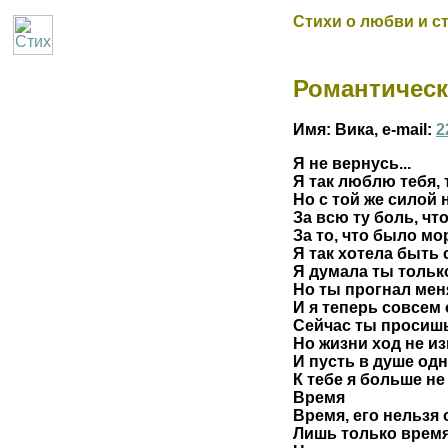
Стихи о любви и с
Романтическ
Имя: Вика, e-mail:
2
Я не вернусь...
Я так люблю тебя
Но с той же силой
За всю ту боль, чт
За то, что было мо
Я так хотела быть 
Я думала ты тольк
Но ты прогнал мен
И я теперь совсем
Сейчас ты просишь
Но жизни ход не и
И пусть в душе од
К тебе я больше не
Время
Время, его нельзя
Лишь только время