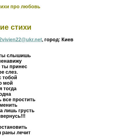
тихи про любовь
ие стихи
2vivien22@ukr.net
, город: Киев
, ты слышишь
 ненавижу
о ты принес
ре слез.
с тобой
о мой
я тогда
 одна
 все простить
зменить
на лишь грусть
 вернусь!!!
 остановить
 раны лечит