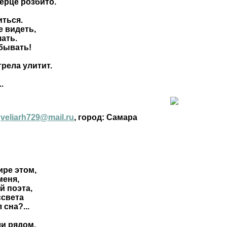
серце розбито.
иться.
е видеть,
ать.
 бывать!
рела улитит.
.
:
veliarh729@mail.ru
, город: Самара
ире этом,
меня,
й поэта,
ссвета
 сна?...
ли рядом,